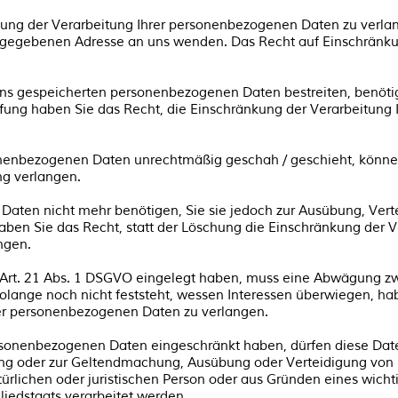
kung der Verarbeitung Ihrer personenbezogenen Daten zu verlan
ngegebenen Adresse an uns wenden. Das Recht auf Einschränkun
 uns gespeicherten personenbezogenen Daten bestreiten, benötig
rüfung haben Sie das Recht, die Einschränkung der Verarbeitun
nenbezogenen Daten unrechtmäßig geschah / geschieht, können
ng verlangen.
Daten nicht mehr benötigen, Sie sie jedoch zur Ausübung, Ve
ben Sie das Recht, statt der Löschung die Einschränkung der Ve
ngen.
Art. 21 Abs. 1 DSGVO eingelegt haben, muss eine Abwägung zw
ange noch nicht feststeht, wessen Interessen überwiegen, hab
rer personenbezogenen Daten zu verlangen.
rsonenbezogenen Daten eingeschränkt haben, dürfen diese Date
igung oder zur Geltendmachung, Ausübung oder Verteidigung vo
ürlichen oder juristischen Person oder aus Gründen eines wichti
iedstaats verarbeitet werden.