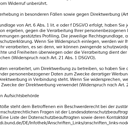
vom Widerruf unberührt.
erhebung in besonderen Fällen sowie gegen Direktwerbung (Ar
dlage von Art. 6 Abs. 1 lit. e oder f DSGVO erfolgt, haben Sie 
ation ergeben, gegen die Verarbeitung Ihrer personenbezogenen
stimmungen gestütztes Profiling. Die jeweilige Rechtsgrundlage,
schutzerklärung. Wenn Sie Widerspruch einlegen, werden wir Ih
 verarbeiten, es sei denn, wir können zwingende schutzwürdig
echte und Freiheiten überwiegen oder die Verarbeitung dient 
chen (Widerspruch nach Art. 21 Abs. 1 DSGVO).
n verarbeitet, um Direktwerbung zu betreiben, so haben Sie d
ender personenbezogener Daten zum Zwecke derartiger Werbung 
er Direktwerbung in Verbindung steht. Wenn Sie widersprechen,
 Zwecke der Direktwerbung verwendet (Widerspruch nach Art. 
en Aufsichtsbehörde
stöße steht dem Betroffenen ein Beschwerderecht bei der zustä
enschutzrechtlichen Fragen ist der Landesdatenschutzbeauftra
 Eine Liste der Datenschutzbeauftragten sowie deren Kontaktd
.bund.de/DE/Infothek/Anschriften_Links/anschriften_links-nod