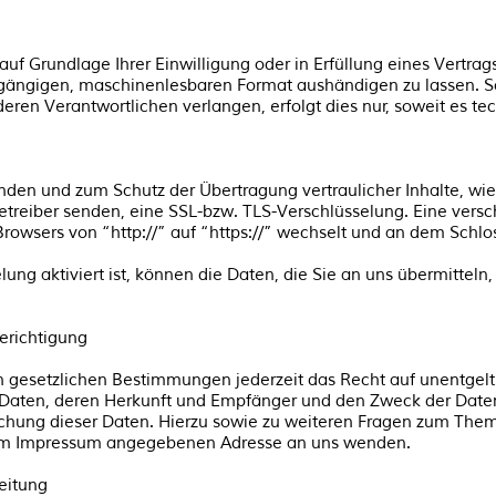
auf Grundlage Ihrer Einwilligung oder in Erfüllung eines Vertrag
 gängigen, maschinenlesbaren Format aushändigen zu lassen. So
ren Verantwortlichen verlangen, erfolgt dies nur, soweit es te
ünden und zum Schutz der Übertragung vertraulicher Inhalte, wi
betreiber senden, eine SSL-bzw. TLS-Verschlüsselung. Eine vers
Browsers von “http://” auf “https://” wechselt und an dem Schlo
ng aktiviert ist, können die Daten, die Sie an uns übermitteln,
erichtigung
gesetzlichen Bestimmungen jederzeit das Recht auf unentgeltl
aten, deren Herkunft und Empfänger und den Zweck der Datenv
öschung dieser Daten. Hierzu sowie zu weiteren Fragen zum T
er im Impressum angegebenen Adresse an uns wenden.
eitung